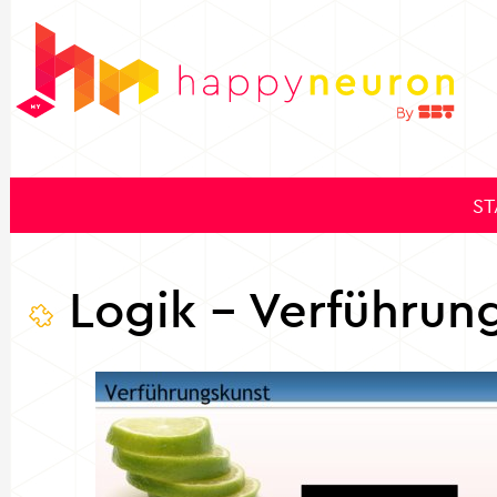
ST
Logik
- Verführun