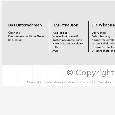
Das Unternehmen
HAPPYneuron
Die Wissens
Über uns
Was ist das?
Das Gehirn
Das wissenschaftliche Team
Wie es funktioniert?
Gehirntraining
Impressum
Kostenlose Anmeldung
Kognitiver Verfall
HAPPYneuron Geschenk
Wissenschaftliche
Hilfe
Unsere Empfehlu
AGB
Wissenschaftlich
© Copyright
Training
Gehirnjogging
Gedächtnis
Gehirn
kostenlose Spiele
Online Games