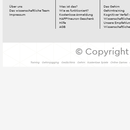
Über uns
Was ist das?
Das Gehirn
Das wissenschaftliche Team
Wie es funktioniert?
Gehirntraining
Impressum
Kostenlose Anmeldung
Kognitiver Verfall
HAPPYneuron Geschenk
Wissenschaftliche
Hilfe
Unsere Empfehlu
AGB
Wissenschaftlich
© Copyright
Training
Gehirnjogging
Gedächtnis
Gehirn
kostenlose Spiele
Online Games