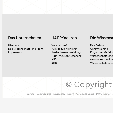
Das Unternehmen
HAPPYneuron
Die Wissens
Über uns
Was ist das?
Das Gehirn
Das wissenschaftliche Team
Wie es funktioniert?
Gehirntraining
Impressum
Kostenlose Anmeldung
Kognitiver Verfall
HAPPYneuron Geschenk
Wissenschaftliche
Hilfe
Unsere Empfehlu
AGB
Wissenschaftlich
© Copyright
Training
Gehirnjogging
Gedächtnis
Gehirn
kostenlose Spiele
Online Games