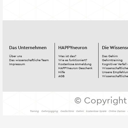
Das Unternehmen
HAPPYneuron
Die Wissens
Über uns
Was ist das?
Das Gehirn
Das wissenschaftliche Team
Wie es funktioniert?
Gehirntraining
Impressum
Kostenlose Anmeldung
Kognitiver Verfall
HAPPYneuron Geschenk
Wissenschaftliche
Hilfe
Unsere Empfehlu
AGB
Wissenschaftlich
© Copyright
Training
Gehirnjogging
Gedächtnis
Gehirn
kostenlose Spiele
Online Games